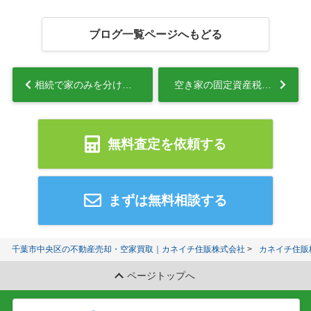
ブログ一覧ページへもどる
相続で家のみを分ける方法とは？相続 家のみの注意点や配偶者居住権も解説...
空き家の固定資産税は6倍になる？指定条件や対策についても解説...
無料査定を依頼する
まずは無料相談する
千葉市中央区の不動産売却・空家買取｜カネイチ住販株式会社
カネイチ住販
ページトップへ