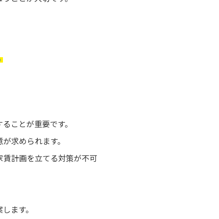
説
することが重要です。
意が求められます。
家賃計画を立てる対策が不可
案します。