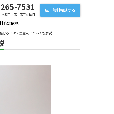
265-7531
無料相談する
：
水曜日・第一第三火曜日
料査定依頼
避けるには？注意点についても解説
説